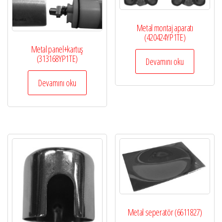
Metal montaj aparatı
(420424YP1TE)
Metal panel+kartuş
(313168YP1TE)
Devamını oku
Devamını oku
Metal seperatör (6611827)