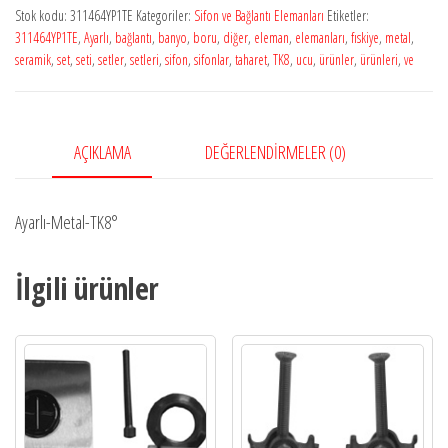
Stok kodu:
311464YP1TE
Kategoriler:
Sifon ve Bağlantı Elemanları
Etiketler:
311464YP1TE
,
Ayarlı
,
bağlantı
,
banyo
,
boru
,
diğer
,
eleman
,
elemanları
,
fıskiye
,
metal
,
seramik
,
set
,
seti
,
setler
,
setleri
,
sifon
,
sifonlar
,
taharet
,
TK8
,
ucu
,
ürünler
,
ürünleri
,
ve
AÇIKLAMA
DEĞERLENDIRMELER (0)
Ayarlı-Metal-TK8°
İlgili ürünler