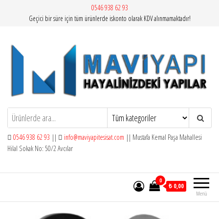
İçeriğe
0546 938 62 93
Geçici bir süre için tüm ürünlerde iskonto olarak KDV alınmamaktadır!
atla
Mavi Yapı | Vitra Artema
0546 938 62 93
||
info@maviyapitesisat.com
|| Mustafa Kemal Paşa Mahallesi
Hilal Sokak No: 50/2 Avcılar
0
₺ 0,00
Menü