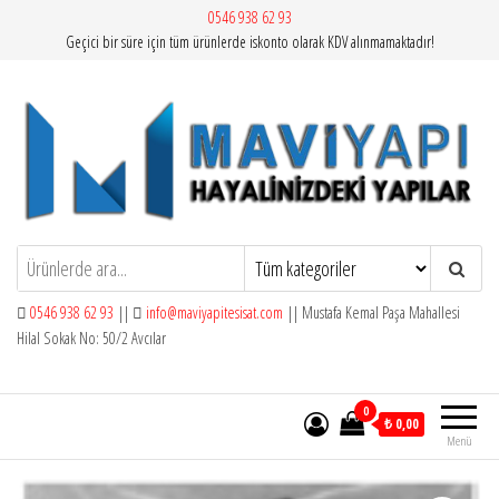
İçeriğe
0546 938 62 93
Geçici bir süre için tüm ürünlerde iskonto olarak KDV alınmamaktadır!
atla
Mavi Yapı | Vitra Artema
0546 938 62 93
||
info@maviyapitesisat.com
|| Mustafa Kemal Paşa Mahallesi
Hilal Sokak No: 50/2 Avcılar
0
₺ 0,00
Menü