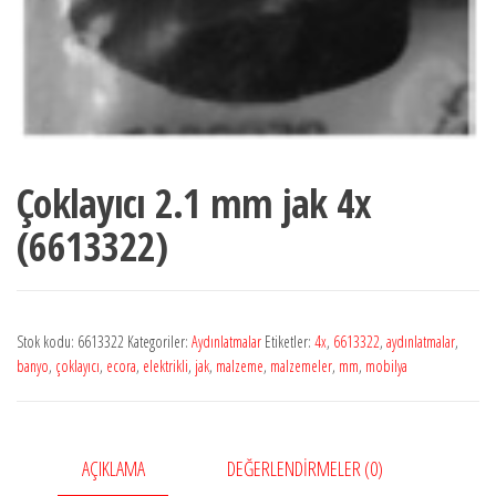
Çoklayıcı 2.1 mm jak 4x
(6613322)
Stok kodu:
6613322
Kategoriler:
Aydınlatmalar
Etiketler:
4x
,
6613322
,
aydınlatmalar
,
banyo
,
çoklayıcı
,
ecora
,
elektrikli
,
jak
,
malzeme
,
malzemeler
,
mm
,
mobilya
AÇIKLAMA
DEĞERLENDIRMELER (0)