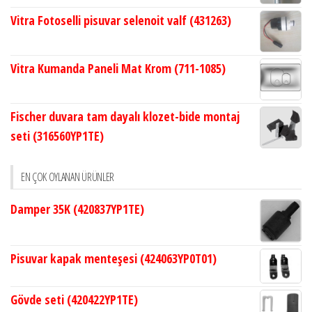
Vitra Fotoselli pisuvar selenoit valf (431263)
Vitra Kumanda Paneli Mat Krom (711-1085)
Fischer duvara tam dayalı klozet-bide montaj
seti (316560YP1TE)
EN ÇOK OYLANAN ÜRÜNLER
Damper 35K (420837YP1TE)
Pisuvar kapak menteşesi (424063YP0T01)
Gövde seti (420422YP1TE)