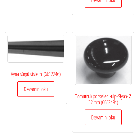
Ayna sürgü sistemi (6612246)
Devamını oku
Tomurcuk porselen kulp-Siyah-Ø
32 mm (6612494)
Devamını oku