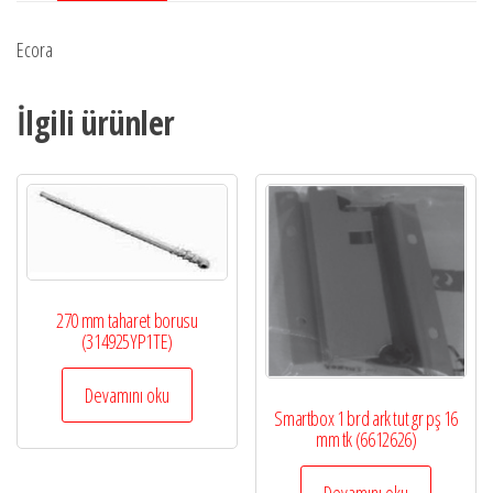
Ecora
İlgili ürünler
270 mm taharet borusu
(314925YP1TE)
Devamını oku
Smartbox 1 brd ark tut gr pş 16
mm tk (6612626)
Devamını oku