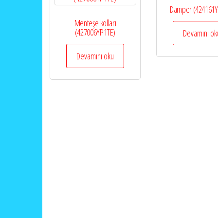
Damper (424161Y
Menteşe kolları
(427006YP1TE)
Devamını ok
Devamını oku