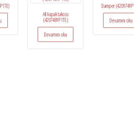
P1TE)
Damper (420974YP
Alt kapak takozu
(420748YP1TE)
u
Devamını oku
Devamını oku