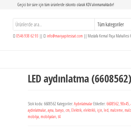
Geçici bir süre için tüm ürünlerde iskonto olarak KDV alınmamaktadır!
0546 938 62 93
||
info@maviyapitesisat.com
|| Mustafa Kemal Paşa Mahallesi H
LED aydınlatma (6608562
Stok kodu:
6608562
Kategoriler:
Aydınlatmalar
Etiketler:
6608562
,
90x45
,
aydınlatmalar
,
ayna
,
banyo
,
cm
,
Elektrik
,
elektrikli
,
için
,
led
,
malzeme
,
mal
mobilya
,
mobilyaları
,
t4