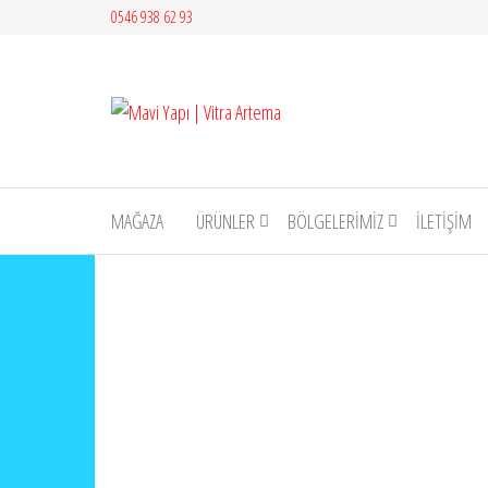
İçeriğe
0546 938 62 93
atla
Mavi
Yapı |
Vitra
Artema
MAĞAZA
ÜRÜNLER
BÖLGELERİMİZ
İLETIŞIM