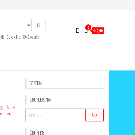
0
₺ 0,00
ilal Sokak No: 50/2 Avcılar
)
SEPETİM
ÜRÜNLERİ ARA
aydınlatma
,
Arama:
zemeler
,
ÜRÜNLER